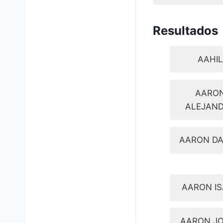
Resultados
AAHI
AARO
ALEJAN
AARON DA
AARON I
AARON J