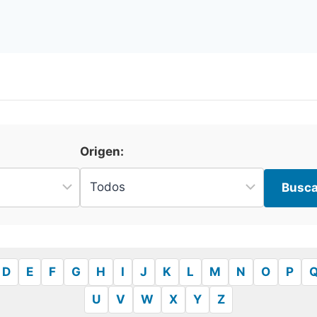
Origen:
Busca
D
E
F
G
H
I
J
K
L
M
N
O
P
U
V
W
X
Y
Z