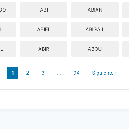
DO
ABI
ABIAN
N
ABIEL
ABIGAIL
EL
ABIR
ABOU
1
2
3
…
94
Siguiente »