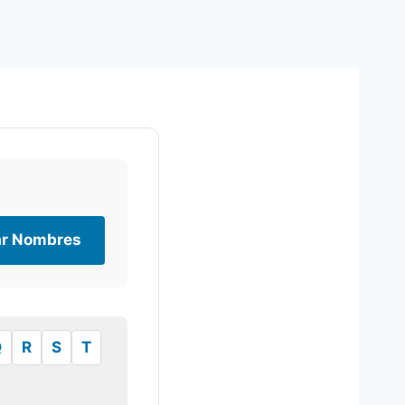
r Nombres
Q
R
S
T