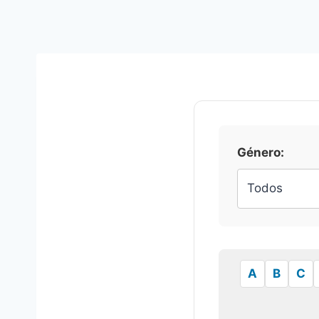
Género:
A
B
C