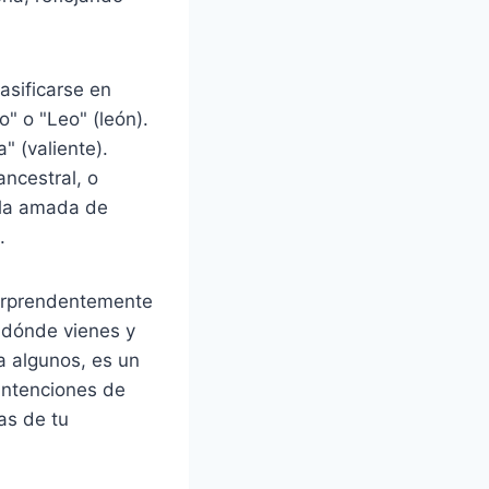
asificarse en
" o "Leo" (león).
" (valiente).
ancestral, o
(la amada de
.
sorprendentemente
 dónde vienes y
ra algunos, es un
 intenciones de
as de tu