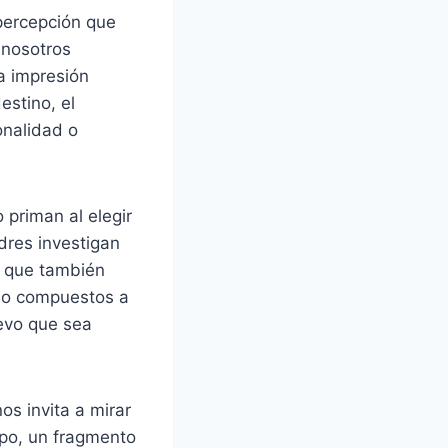
 percepción que
 nosotros
a impresión
estino, el
onalidad o
 priman al elegir
dres investigan
o que también
s o compuestos a
evo que sea
os invita a mirar
mpo, un fragmento