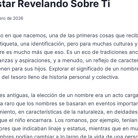
star Revelando Sobre Ti
ero de 2026
 en que nacemos, una de las primeras cosas que reci
iqueta, una identificación, pero para muchas culturas y 
bre es mucho más que eso. Es un eco de tradiciones anc
nzas y aspiraciones, y a menudo, un reflejo de caracte
enen para sus hijos. Explorar el significado de un nombr
del tesoro lleno de historia personal y colectiva.
ones antiguas, la elección de un nombre era un acto car
era raro que los nombres se basaran en eventos importa
iento, en características de la naturaleza, en deidades
ue el niño encarnara. Los romanos, por ejemplo, tenían
res que indicaban linaje y estatus, mientras que en mu
mbres podían cambiar a lo largo de la vida de una perso