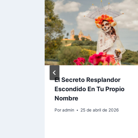
r Los
El Secreto Resplandor
Escondido En Tu Propio
Nombre
Nombre.
Por
admin
25 de abril de 2026
 2026