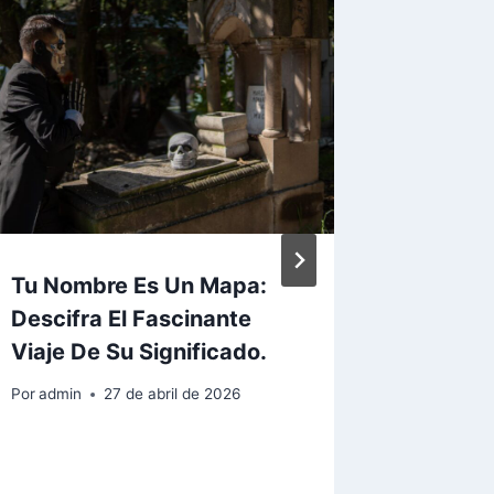
Tu Nombre Es Un Mapa:
Más De
Descifra El Fascinante
Cultura
Viaje De Su Significado.
Atribuy
Especi
Por
admin
27 de abril de 2026
Persona
Por
admin