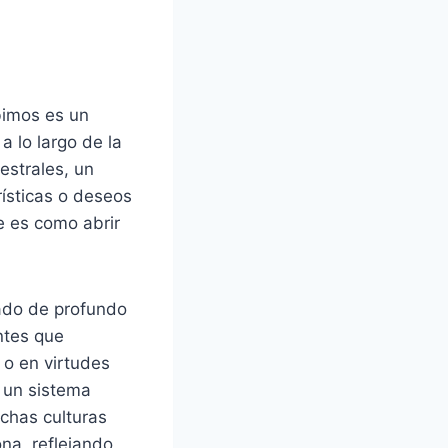
bimos es un
a lo largo de la
estrales, un
rísticas o deseos
e es como abrir
gado de profundo
ntes que
 o en virtudes
 un sistema
chas culturas
na, reflejando