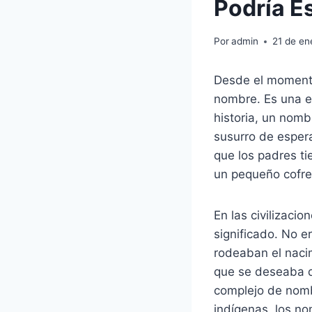
Podría E
Por
admin
21 de en
Desde el momento
nombre. Es una et
historia, un nom
susurro de espera
que los padres ti
un pequeño cofre 
En las civilizaci
significado. No 
rodeaban el nacim
que se deseaba q
complejo de nomb
indígenas, los no