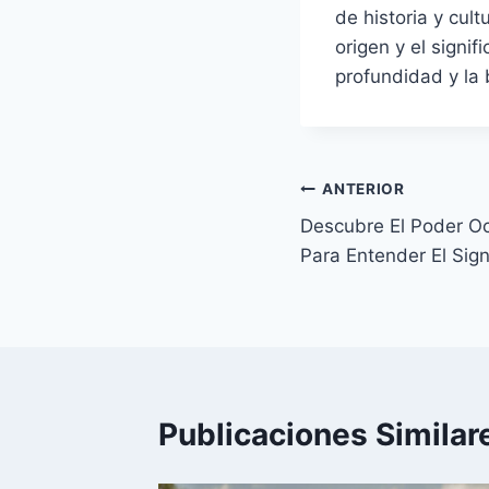
de historia y cul
origen y el signi
profundidad y la 
Navegación
ANTERIOR
Descubre El Poder O
de
Para Entender El Sig
entradas
Publicaciones Similar