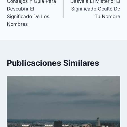
Consejos Y Guía Para
Desvela El Misterio: El
de
Descubrir El
Significado Oculto De
entradas
Significado De Los
Tu Nombre
Nombres
Publicaciones Similares