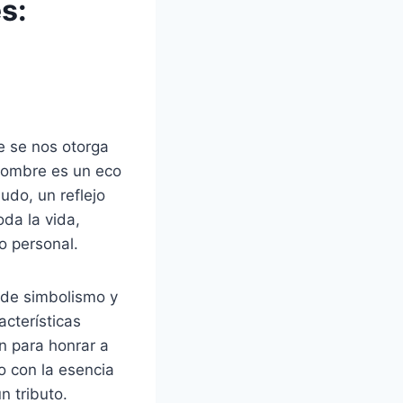
s:
 se nos otorga
 nombre es un eco
udo, un reflejo
da la vida,
o personal.
o de simbolismo y
cterísticas
n para honrar a
o con la esencia
n tributo.