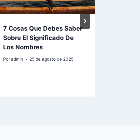
7 Cosas Que Debes Saber
Descub
Sobre El Significado De
Fascin
Los Nombres
Ocultas
Signif
Por
admin
25 de agosto de 2025
Por
admin