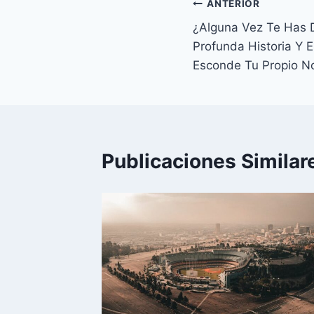
Navegación
ANTERIOR
¿Alguna Vez Te Has 
de
Profunda Historia Y E
entradas
Esconde Tu Propio 
Publicaciones Similar