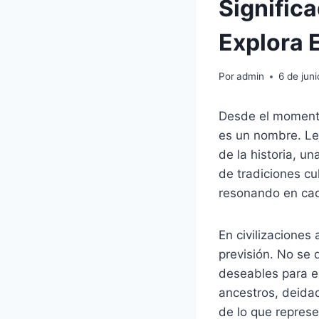
Signific
Explora E
Por
admin
6 de jun
Desde el momento
es un nombre. Le
de la historia, u
de tradiciones cu
resonando en cad
En civilizaciones
previsión. No se 
deseables para el
ancestros, deidad
de lo que repres