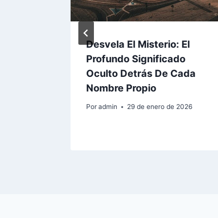
Me
Desvela El Misterio: El
Detrás
Profundo Significado
tí Una
Oculto Detrás De Cada
e Con
Nombre Propio
Por
admin
29 de enero de 2026
 2026