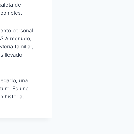
paleta de
ponibles.
ento personal.
os? A menudo,
oria familiar,
as llevado
 legado, una
uturo. Es una
 historia,