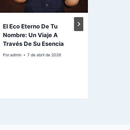
El Eco Eterno De Tu
Descub
Nombre: Un Viaje A
Signifi
Través De Su Esencia
Nombre
Histori
Por
admin
7 de abril de 2026
Conect
Más Pr
Por
admin