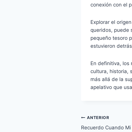
conexión con el p
Explorar el orige
queridos, puede 
pequeño tesoro p
estuvieron detrás
En definitiva, l
cultura, historia
más allá de la su
apelativo que us
Navegación
ANTERIOR
Recuerdo Cuando Mi 
de