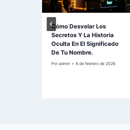
Oculto
Cómo Desvelar Los
re: Una
Secretos Y La Historia
a
Oculta En El Significado
icado Y
De Tu Nombre.
Por
admin
6 de febrero de 2026
2026