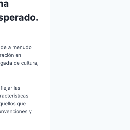
na
esperado.
onde a menudo
eración en
rgada de cultura,
flejar las
racterísticas
quellos que
convenciones y