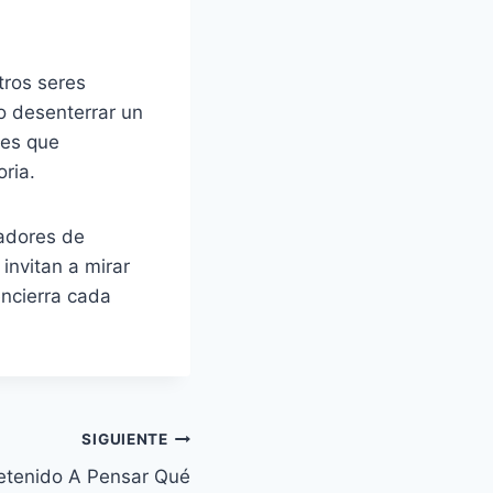
tros seres
o desenterrar un
nes que
ria.
tadores de
 invitan a mirar
encierra cada
SIGUIENTE
etenido A Pensar Qué