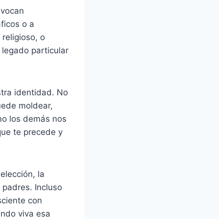
evocan
ficos o a
religioso, o
 legado particular
tra identidad. No
uede moldear,
mo los demás nos
que te precede y
elección, la
 padres. Incluso
ciente con
endo viva esa