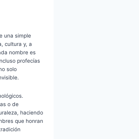
ue una simple
, cultura y, a
Cada nombre es
ncluso profecías
no solo
visible.
mológicos.
cas o de
turaleza, haciendo
ombres que honran
tradición