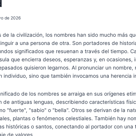
d
yo de 2026
s de la civilización, los nombres han sido mucho más q
tinguir a una persona de otra. Son portadores de historia
ndos significados que resuenan a través del tiempo. 
ula que encierra deseos, esperanzas y, en ocasiones, i
epasados quisieron legarnos. Al pronunciar un nombre, 
n individuo, sino que también invocamos una herencia in
gnificado de los nombres se arraiga en sus orígenes eti
de antiguas lenguas, describiendo características físi
o "fuerte", "sabio" o "bella". Otros se derivan de la na
males, plantas o fenómenos celestiales. También hay n
as históricas o santos, conectando al portador con una 
naje de valores.