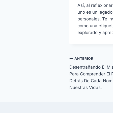
Así, al reflexion
uno es un legado,
personales. Te in
como una etiquet
explorado y apre
Navegación
ANTERIOR
Desentrañando El Mis
de
Para Comprender El P
entradas
Detrás De Cada Nomb
Nuestras Vidas.