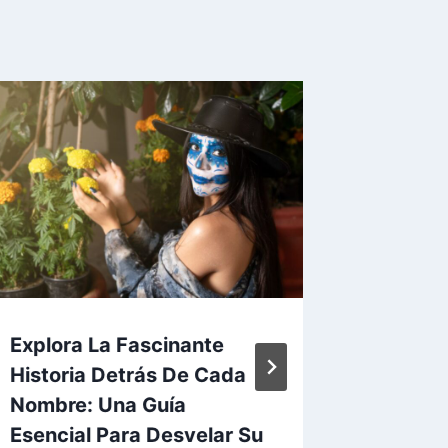
Explora La Fascinante
Consejo
Historia Detrás De Cada
Entende
Nombre: Una Guía
Los No
Esencial Para Desvelar Su
Por
admin