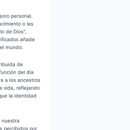
soro personal.
acimiento o las
lo de Dios",
gnificados añade
 el mundo.
imbuida de
función del día
a a los ancestros
 vida, reflejando
ue la identidad
e nuestra
 percibidos por