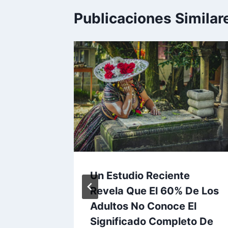
Publicaciones Similar
u
Un Estudio Reciente
A Su
Revela Que El 60% De Los
do
Adultos No Conoce El
Significado Completo De
 2026