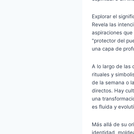
Explorar el sign
Revela las intenc
aspiraciones que 
"protector del pu
una capa de prof
A lo largo de las
rituales y simbol
de la semana o la
directos. Hay cul
una transformaci
es fluida y evolut
Más allá de su or
identidad, mold