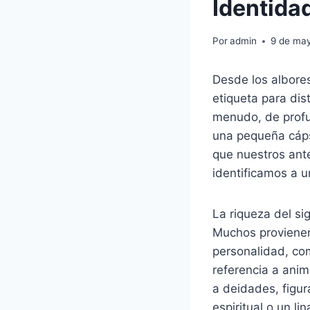
Identida
Por
admin
9 de ma
Desde los albore
etiqueta para dis
menudo, de profu
una pequeña cáps
que nuestros ant
identificamos a u
La riqueza del si
Muchos provienen 
personalidad, com
referencia a ani
a deidades, figur
espiritual o un li