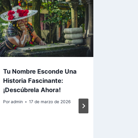
Tu Nombre Esconde Una
¿Algun
Historia Fascinante:
Pregun
¡Descúbrela Ahora!
Tu Nom
Por
admin
17 de marzo de 2026
Por
admin