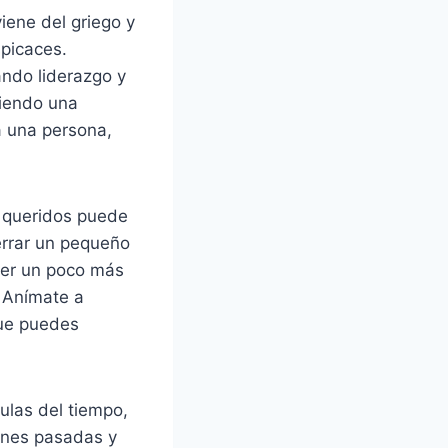
ene del griego y
spicaces.
ando liderazgo y
riendo una
a una persona,
s queridos puede
errar un pequeño
der un poco más
. Anímate a
que puedes
ulas del tiempo,
iones pasadas y