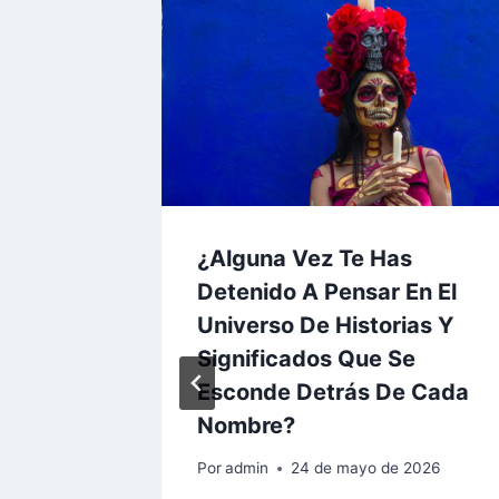
apa De
¿Alguna Vez Te Has
imera
Detenido A Pensar En El
es?
Universo De Historias Y
Significados Que Se
2026
Esconde Detrás De Cada
Nombre?
Por
admin
24 de mayo de 2026