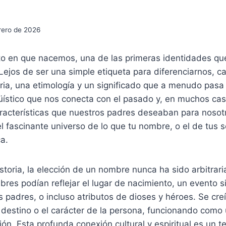
rero de 2026
 en que nacemos, una de las primeras identidades qu
Lejos de ser una simple etiqueta para diferenciarnos, 
ria, una etimología y un significado que a menudo pasa
güístico que nos conecta con el pasado y, en muchos cas
aracterísticas que nuestros padres deseaban para noso
l fascinante universo de lo que tu nombre, o el de tus 
ca.
istoria, la elección de un nombre nunca ha sido arbitrari
res podían reflejar el lugar de nacimiento, un evento sig
 padres, o incluso atributos de dioses y héroes. Se cr
el destino o el carácter de la persona, funcionando como
ión. Esta profunda conexión cultural y espiritual es un t