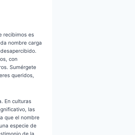
e recibimos es
cada nombre carga
 desapercibido.
os, con
tros. Sumérgete
seres queridos,
a. En culturas
nificativo, las
eía que el nombre
 una especie de
estimonio de la