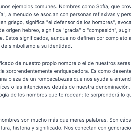
nos ejemplos comunes. Nombres como Sofía, que provi
ría", a menudo se asocian con personas reflexivas y per
gen griego, significa "el defensor de los hombres", evoc
de origen hebreo, significa "gracia" o "compasión", sugi
e. Estos significados, aunque no definen por completo 
de simbolismo a su identidad.
ificado de nuestro propio nombre o el de nuestros sere
cia sorprendentemente enriquecedora. Es como desent
 una pieza de un rompecabezas que nos ayuda a enten
aíces o las intenciones detrás de nuestra denominación
logía de los nombres que te rodean; te sorprenderá lo 
os nombres son mucho más que meras palabras. Son cáps
tura, historia y significado. Nos conectan con generac