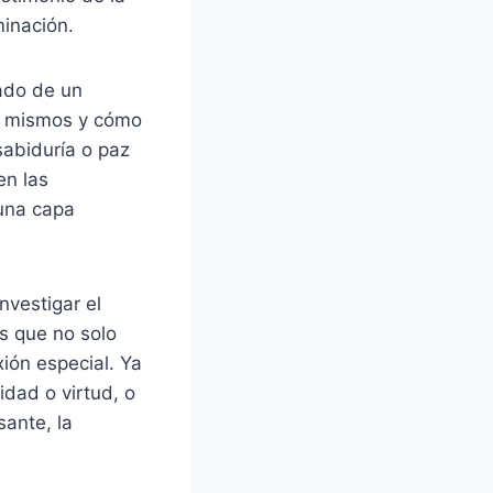
minación.
cado de un
s mismos y cómo
sabiduría o paz
en las
 una capa
nvestigar el
s que no solo
ión especial. Ya
dad o virtud, o
ante, la