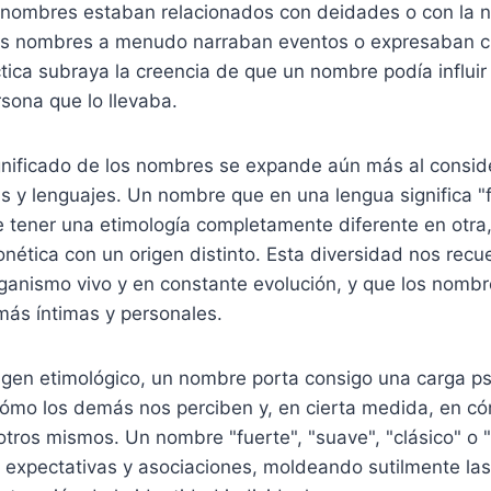
nombres estaban relacionados con deidades o con la na
los nombres a menudo narraban eventos o expresaban 
ctica subraya la creencia de que un nombre podía influir 
rsona que lo llevaba.
gnificado de los nombres se expande aún más al conside
as y lenguajes. Un nombre que en una lengua significa "
 tener una etimología completamente diferente en otra,
nética con un origen distinto. Esta diversidad nos recu
rganismo vivo y en constante evolución, y que los nomb
más íntimas y personales.
igen etimológico, un nombre porta consigo una carga psi
 cómo los demás nos perciben y, en cierta medida, en c
otros mismos. Un nombre "fuerte", "suave", "clásico" 
 expectativas y asociaciones, moldeando sutilmente las