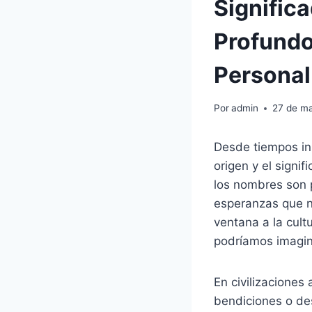
Signific
Profundo
Personal 
Por
admin
27 de m
Desde tiempos in
origen y el signi
los nombres son p
esperanzas que n
ventana a la cult
podríamos imagina
En civilizaciones
bendiciones o des