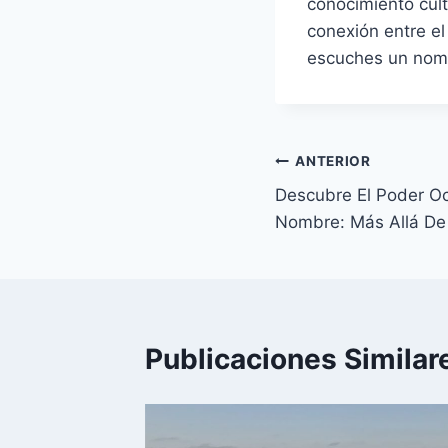
conocimiento cult
conexión entre el
escuches un nomb
Navegación
ANTERIOR
Descubre El Poder O
de
Nombre: Más Allá De
entradas
Publicaciones Similar