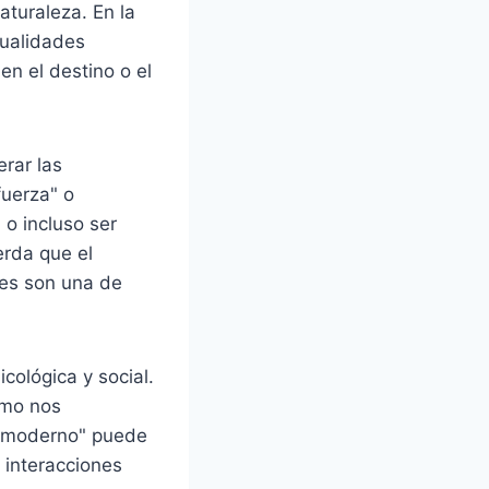
turaleza. En la
cualidades
en el destino o el
rar las
fuerza" o
 o incluso ser
erda que el
res son una de
cológica y social.
ómo nos
o "moderno" puede
 interacciones