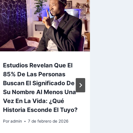
Estudios Revelan Que El
Cuando
85% De Las Personas
Nombre
Buscan El Significado De
&039;c
Su Nombre Al Menos Una
Laurel&
Vez En La Vida: ¿Qué
Conexi
Historia Esconde El Tuyo?
Histori
Legado
Por
admin
7 de febrero de 2026
Había 