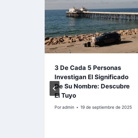
s
3 De Cada 5 Personas
nifica
Investigan El Significado
De Su Nombre: Descubre
El Tuyo
 2026
Por
admin
19 de septiembre de 2025