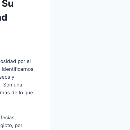
 Su
ad
osidad por el
 identificarnos,
seos y
. Son una
o más de lo que
fecías,
gipto, por