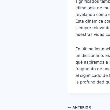
significados tam
etimología de mu
revelando cómo e
Esta dinámica co
siempre relevante
nuestras vidas co
En última instanc
un diccionario. E
qué aspiramos a 
fragmento de una
el significado de
la profundidad qu
Navegación
ANTERIOR