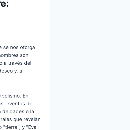
e:
 se nos otorga
 nombres son
o a través del
deseo y, a
mbolismo. En
cas, eventos de
n deidades o la
erales que revelan
"tierra", y "Eva"