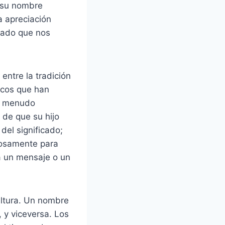
 su nombre
a apreciación
gado que nos
entre la tradición
icos que han
 a menudo
o de que su hijo
del significado;
losamente para
a un mensaje o un
ultura. Un nombre
 y viceversa. Los