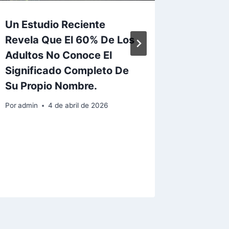
Un Estudio Reciente
El Secr
Revela Que El 60% De Los
Cada Le
Adultos No Conoce El
Verdad
Significado Completo De
Nombr
Su Propio Nombre.
Por
admin
Por
admin
4 de abril de 2026