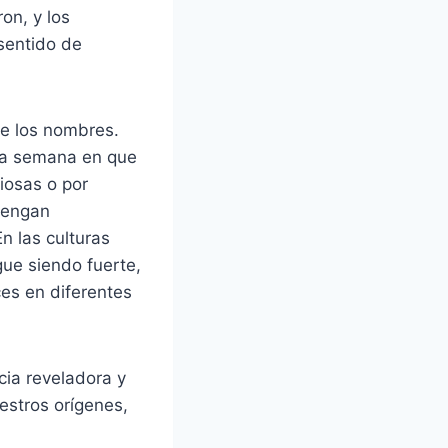
on, y los
sentido de
de los nombres.
 la semana en que
giosas o por
tengan
n las culturas
gue siendo fuerte,
es en diferentes
cia reveladora y
stros orígenes,