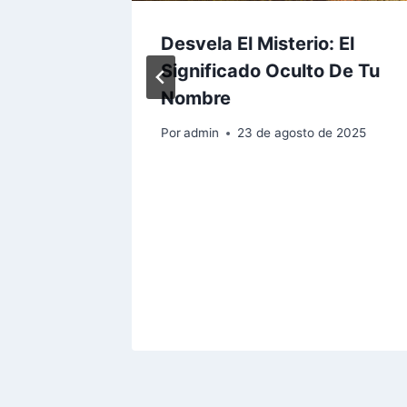
Desvela El Misterio: El
 Nombre
Significado Oculto De Tu
Nombre
e 2025
Por
admin
23 de agosto de 2025