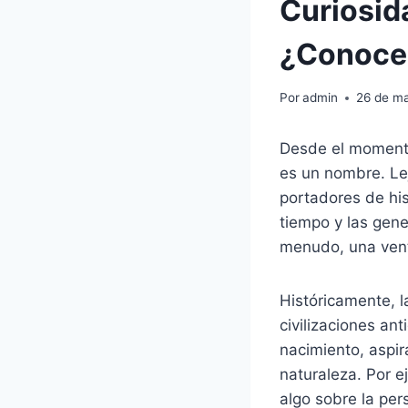
Curiosid
¿Conoces
Por
admin
26 de m
Desde el momento
es un nombre. Lej
portadores de his
tiempo y las gene
menudo, una venta
Históricamente, 
civilizaciones an
nacimiento, aspir
naturaleza. Por e
algo sobre la per