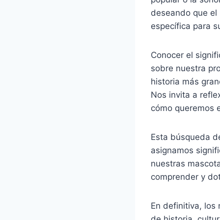
deseando que el n
específica para s
Conocer el signi
sobre nuestra pr
historia más gra
Nos invita a refl
cómo queremos enc
Esta búsqueda de
asignamos signif
nuestras mascota
comprender y dota
En definitiva, l
de historia, cult