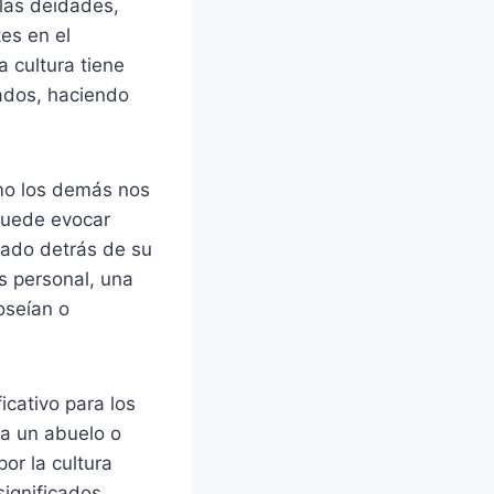
 las deidades,
tes en el
 cultura tiene
cados, haciendo
ómo los demás nos
puede evocar
icado detrás de su
 personal, una
oseían o
icativo para los
 a un abuelo o
or la cultura
significados,