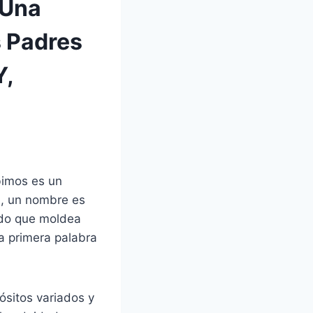
 Una
 Padres
Y,
bimos es un
d, un nombre es
undo que moldea
a primera palabra
ósitos variados y