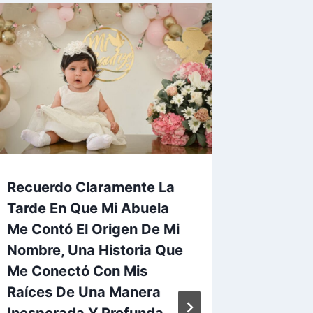
Recuerdo Claramente La
Desvela
Tarde En Que Mi Abuela
Nombre
Me Contó El Origen De Mi
Tu Esen
Nombre, Una Historia Que
Person
Me Conectó Con Mis
Por
admin
Raíces De Una Manera
Inesperada Y Profunda,