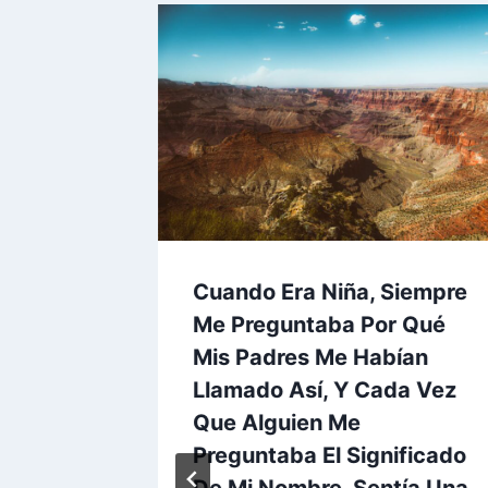
Cuando Era Niña, Siempre
tos
Me Preguntaba Por Qué
 Cada
Mis Padres Me Habían
Llamado Así, Y Cada Vez
Que Alguien Me
 2026
Preguntaba El Significado
De Mi Nombre, Sentía Una