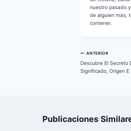
nuestro pasado y
de alguien más, 
contener.
Navegación
ANTERIOR
Descubre El Secreto
de
Significado, Origen E
entradas
Publicaciones Similar