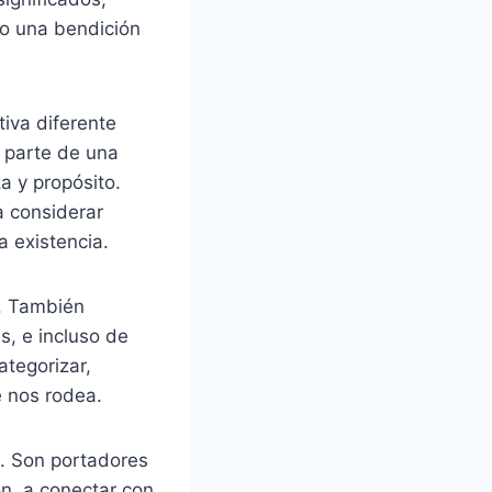
 o una bendición
iva diferente
 parte de una
a y propósito.
a considerar
a existencia.
s. También
, e incluso de
tegorizar,
e nos rodea.
s. Son portadores
ón, a conectar con