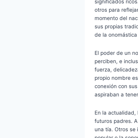
significados rico
otros para reflej
momento del nacim
sus propias tradi
de la onomástica
El poder de un n
perciben, e incl
fuerza, delicadez
propio nombre es
conexión con sus 
aspiraban a tener
En la actualidad,
futuros padres. A
una tía. Otros se
popular o la sono