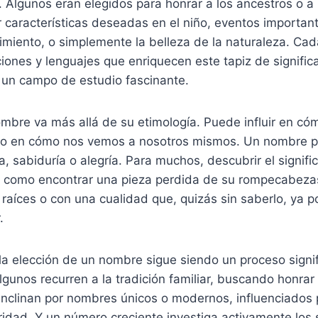
s. Algunos eran elegidos para honrar a los ancestros o a
ar características deseadas en el niño, eventos importan
iento, o simplemente la belleza de la naturaleza. Cada
ciones y lenguajes que enriquecen este tapiz de signifi
 un campo de estudio fascinante.
ombre va más allá de su etimología. Puede influir en c
uso en cómo nos vemos a nosotros mismos. Un nombre 
a, sabiduría o alegría. Para muchos, descubrir el signif
 como encontrar una pieza perdida de su rompecabezas
raíces o con una cualidad que, quizás sin saberlo, ya p
.
 la elección de un nombre sigue siendo un proceso signif
lgunos recurren a la tradición familiar, buscando honrar
 inclinan por nombres únicos o modernos, influenciados p
ridad. Y un número creciente investiga activamente los 