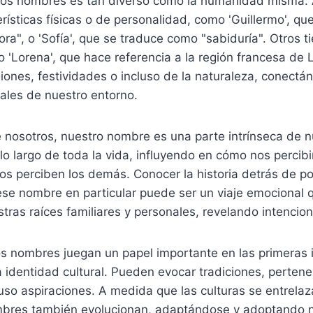
e los nombres es tan diverso como la humanidad misma
rísticas físicas o de personalidad, como 'Guillermo', que
ora", o 'Sofía', que se traduce como "sabiduría". Otros t
 'Lorena', que hace referencia a la región francesa de L
iones, festividades o incluso de la naturaleza, conect
ales de nuestro entorno.
 nosotros, nuestro nombre es una parte intrínseca de n
o largo de toda la vida, influyendo en cómo nos percib
s perciben los demás. Conocer la historia detrás de po
 ese nombre en particular puede ser un viaje emocional
ras raíces familiares y personales, revelando intencio
los nombres juegan un papel importante en las primeras
a identidad cultural. Pueden evocar tradiciones, perten
uso aspiraciones. A medida que las culturas se entrela
ombres también evolucionan, adaptándose y adoptando 