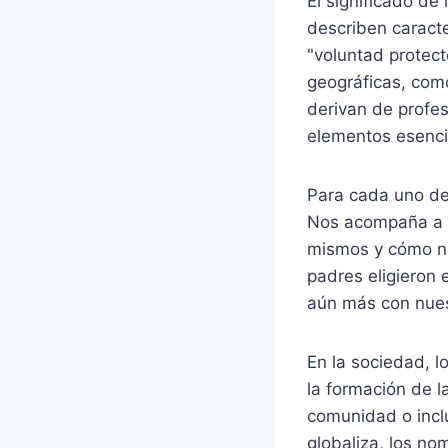
El significado d
describen caracte
"voluntad protect
geográficas, como
derivan de profes
elementos esenci
Para cada uno de
Nos acompaña a l
mismos y cómo no
padres eligieron
aún más con nuest
En la sociedad, 
la formación de l
comunidad o incl
globaliza, los n