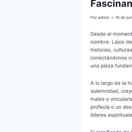
Fascinan
Por
admin
19 de ju
Desde el momento
nombre. Lejos de 
historias, cultur
conectándonos co
una pieza fundam
A lo largo de la 
solemnidad, creye
males o vincularl
profecía o un des
líderes espiritua