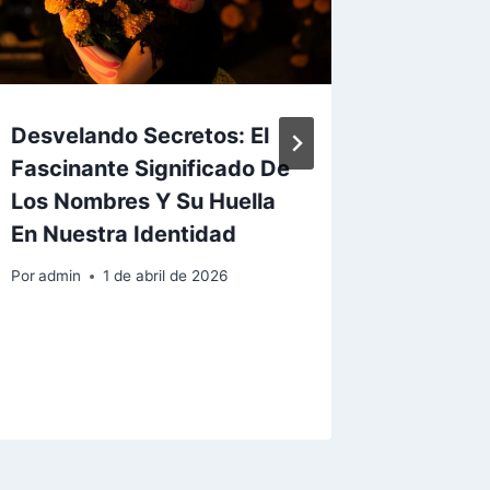
Desvelando Secretos: El
¿Sabía
Fascinante Significado De
Escond
Los Nombres Y Su Huella
Fascin
En Nuestra Identidad
Por
admin
Por
admin
1 de abril de 2026