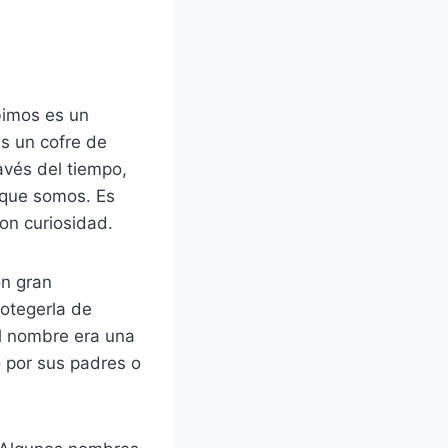
bimos es un
s un cofre de
avés del tiempo,
 que somos. Es
on curiosidad.
on gran
rotegerla de
el nombre era una
o por sus padres o