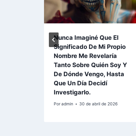
s Saber
Nunca Imaginé Que El
o De
Significado De Mi Propio
Nombre Me Revelaría
Tanto Sobre Quién Soy Y
re de 2025
De Dónde Vengo, Hasta
Que Un Día Decidí
Investigarlo.
Por
admin
30 de abril de 2026