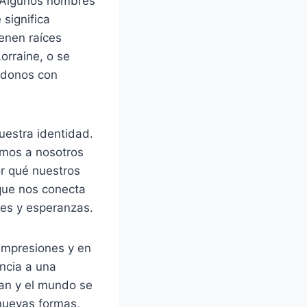
. Algunos nombres
 significa
ienen raíces
orraine, o se
ándonos con
uestra identidad.
imos a nosotros
r qué nuestros
 que nos conecta
nes y esperanzas.
 impresiones y en
encia a una
zan y el mundo se
nuevas formas,