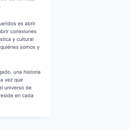
.
ueridos es abrir
brir conexiones
tica y cultural
 quiénes somos y
ado, una historia
ma vez que
l universo de
 reside en cada