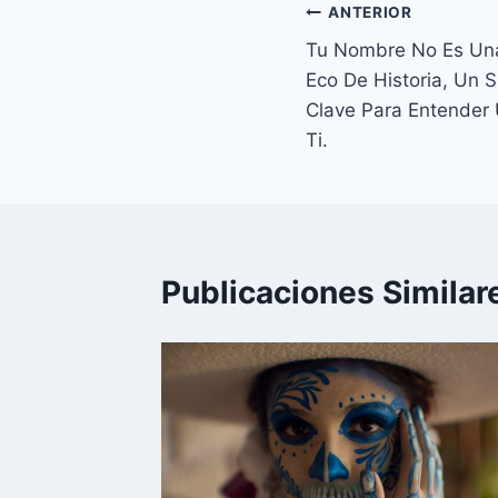
Navegación
ANTERIOR
Tu Nombre No Es Una
de
Eco De Historia, Un 
entradas
Clave Para Entender
Ti.
Publicaciones Similar